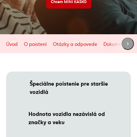
Chcem MINI KASKO
Úvod
O poistení
Otázky a odpovede
Dokumenty
Špeciálne poistenie pre staršie
vozidlá
Hodnota vozidla nezávislá od
značky a veku