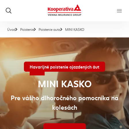
, aktuálna stránka
Úvod
Poistenie
Poistenie auta
MINI KASKO
Havarijné poistenie ojazdených áut
MINI KASKO
Pre vášho dlhoročného pomocníka na
kolesách