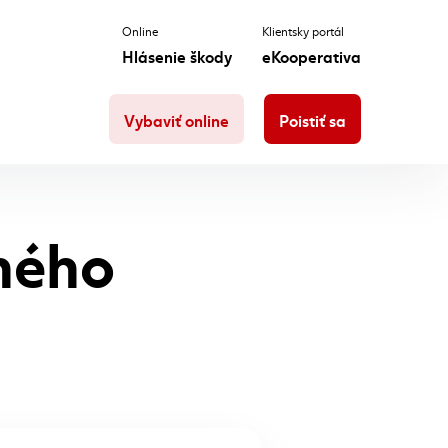
Online
Klientsky portál
Hlásenie škody
eKooperativa
Vybaviť online
Poistiť sa
ného