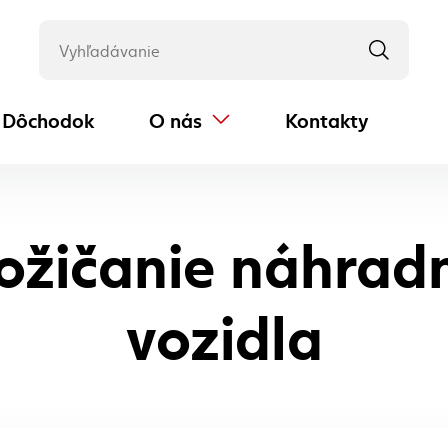
Dôchodok
O nás
Kontakty
(externý odkaz)
ožičanie náhrad
vozidla