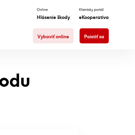
Online
Klientsky portál
Hlásenie škody
eKooperativa
Vybaviť online
Poistiť sa
kodu