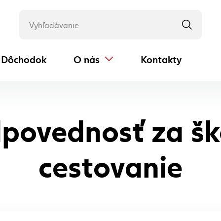
Dôchodok
O nás
Kontakty
(externý odkaz)
povednosť za š
cestovanie