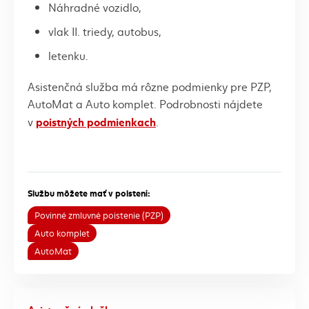
Náhradné vozidlo,
vlak II. triedy, autobus,
letenku.
Asistenčná služba má rôzne podmienky pre PZP,
AutoMat a Auto komplet. Podrobnosti nájdete
poistných podmienkach
v
.
Službu môžete mať v poistení:
Povinné zmluvné poistenie (PZP)
Auto komplet
AutoMat