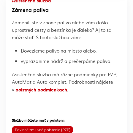
Asistenčná služba
Zámena paliva
Zamenili ste v zhone palivo alebo vám došlo
uprostred cesty a benzínka je ďaleko? Aj to sa
môže stať. S touto službou vám:
Dovezieme palivo na miesto alebo,
vyprázdnime nádrž a prečerpáme palivo.
Asistenčná služba má rôzne podmienky pre PZP,
AutoMat a Auto komplet. Podrobnosti nájdete
poistných podmienkach
v
.
Službu môžete mať v poistení:
Povinné zmluvné poistenie (PZP)