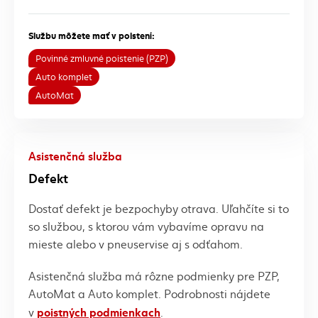
Službu môžete mať v poistení:
Povinné zmluvné poistenie (PZP)
Auto komplet
AutoMat
Asistenčná služba
Defekt
Dostať defekt je bezpochyby otrava. Uľahčíte si to
so službou, s ktorou vám vybavíme opravu na
mieste alebo v pneuservise aj s odťahom.
Asistenčná služba má rôzne podmienky pre PZP,
AutoMat a Auto komplet. Podrobnosti nájdete
poistných podmienkach
v
.