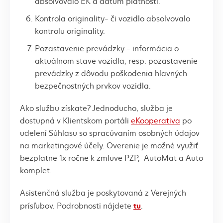
absolvovalo EK a dátum platnosti.
Kontrola originality- či vozidlo absolvovalo
kontrolu originality.
Pozastavenie prevádzky - informácia o
aktuálnom stave vozidla, resp. pozastavenie
prevádzky z dôvodu poškodenia hlavných
bezpečnostných prvkov vozidla.
Ako službu získate? Jednoducho, služba je
dostupná v Klientskom portáli
eKooperativa
po
udelení Súhlasu so spracúvaním osobných údajov
na marketingové účely. Overenie je možné využiť
bezplatne 1x ročne k zmluve PZP, AutoMat a Auto
komplet.
Asistenčná služba je poskytovaná z Verejných
tu
prísľubov. Podrobnosti nájdete
.