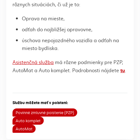
rôznych situáciách, či už je to:
Oprava na mieste,
odťah do najbližšej opravovne,
úschova nepojazdného vozidla a odťah na
miesto bydliska.
Asistenčná služba
má rôzne podmienky pre PZP,
tu
AutoMat a Auto komplet. Podrobnosti nájdete
.
Službu môžete mať v poistení:
Povinné zmluvné poistenie (PZP)
Auto komplet
AutoMat