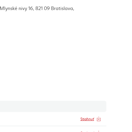
lynské nivy 16, 821 09 Bratislava,
Akcie
dkaz)
Stiahnuť
(externý odkaz)