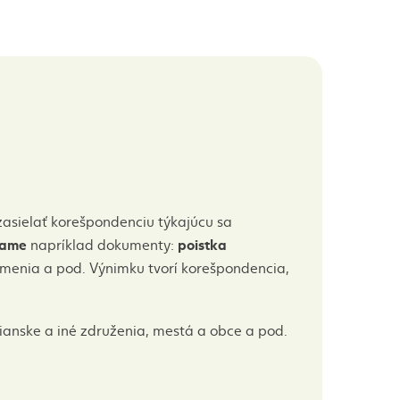
asielať korešpondenciu týkajúcu sa
lame
poistka
napríklad dokumenty:
ámenia a pod. Výnimku tvorí korešpondencia,
čianske a iné združenia, mestá a obce a pod.