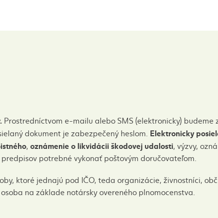
y.
Prostredníctvom e-mailu alebo SMS (elektronicky) budeme z
Elektronicky posie
Zasielaný dokument je zabezpečený heslom.
istného
oznámenie o likvidácii škodovej udalosti
,
, výzvy, ozn
ch predpisov potrebné vykonať poštovým doručovateľom.
oby, ktoré jednajú pod IČO, teda organizácie, živnostníci, ob
 osoba na základe notársky overeného plnomocenstva.