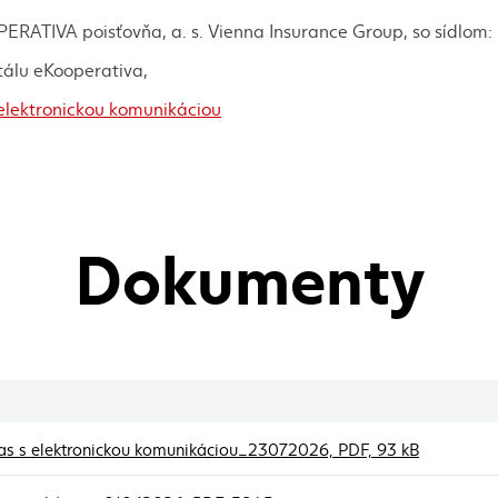
RATIVA poisťovňa, a. s. Vienna Insurance Group, so sídlom: M
tálu eKooperativa,
elektronickou komunikáciou
Dokumenty
(externý o
hlas s elektronickou komunikáciou_23072026, PDF, 93 kB