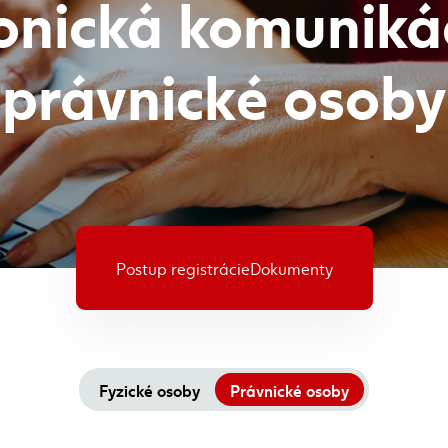
onická komuniká
právnické osoby
Postup registrácie
Dokumenty
Fyzické osoby
Právnické osoby