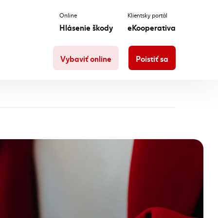
Online
Klientsky portál
Hlásenie škody
eKooperativa
Vybaviť online
Poistiť sa