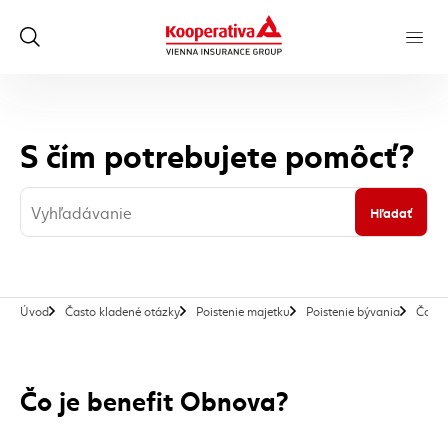
S čím potrebujete pomôcť?
Hľadať
Úvod
Často kladené otázky
Poistenie majetku
Poistenie bývania
Čo je
Čo je benefit Obnova?