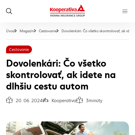
Úvod
Magazín
Cestovanie
Dovolenkári: Čo všetko skontrolovať, ak idete
Cestovanie
Dovolenkári: Čo všetko
skontrolovať, ak idete na
dlhšiu cestu autom
20. 06. 2024
Kooperativa
3
minúty
Dátum vydania článku:
Autor článku:
Čas na prečítanie článku: