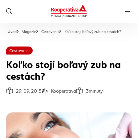
, aktuálna
Úvod
Magazín
Cestovanie
Koľko stojí boľavý zub na cestách?
Cestovanie
Koľko stojí boľavý zub na
cestách?
29. 09. 2015
Kooperativa
3
minúty
Dátum vydania článku:
Autor článku:
Čas na prečítanie článku: