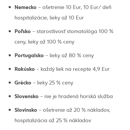
Nemecko
– ošetrenie 10 Eur, 10 Eur/ deň
hospitalizácie, lieky až 10 Eur
Po
ľ
sko
– starostlivosť stomatológa 100 %
ceny, lieky až 100 % ceny
Portugalsko
– lieky až 80 % ceny
Rak
ú
sko
– každý liek na recepte 4,9 Eur
Gr
é
cko
– lieky 25 % ceny
Slovensko
– nie je hradená horská služba
Slovinsko
– ošetrenie až 20 % nákladov,
hospitalizácia až 25 % nákladov