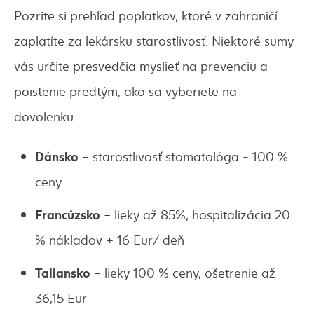
Pozrite si prehľad poplatkov, ktoré v zahraničí
zaplatíte za lekársku starostlivosť. Niektoré sumy
vás určite presvedčia myslieť na prevenciu a
poistenie predtým, ako sa vyberiete na
dovolenku.
D
á
nsko
– starostlivosť stomatológa - 100 %
ceny
Franc
ú
zsko
– lieky až 85%, hospitalizácia 20
% nákladov + 16 Eur/ deň
Taliansko
– lieky 100 % ceny, ošetrenie až
36,15 Eur