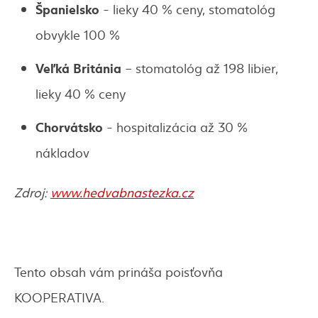
Š
panielsko
- lieky 40 % ceny, stomatológ
obvykle 100 %
Ve
ľ
k
á
Brit
á
nia
– stomatológ až 198 libier,
lieky 40 % ceny
Chorv
á
tsko
- hospitalizácia až 30 %
nákladov
Zdroj:
www.hedvabnastezka.cz
Tento obsah vám prináša poisťovňa
KOOPERATIVA.