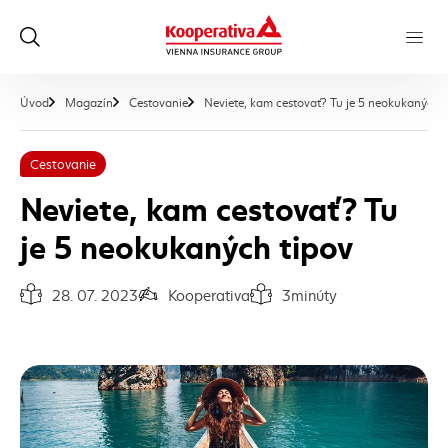
Úvod
Magazín
Cestovanie
Neviete, kam cestovať? Tu je 5 neokukaných t
Cestovanie
Neviete, kam cestovať? Tu
je 5 neokukaných tipov
28. 07. 2023
Kooperativa
3
minúty
Dátum vydania článku:
Autor článku:
Čas na prečítanie článku: