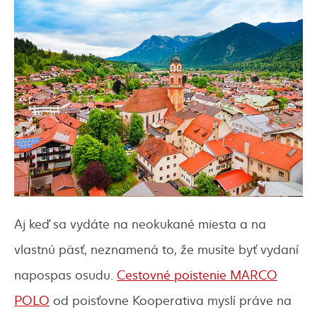
Aj keď sa vydáte na neokukané miesta a na
vlastnú päsť, neznamená to, že musíte byť vydaní
napospas osudu.
Cestovné poistenie MARCO
POLO
od poisťovne Kooperativa myslí práve na