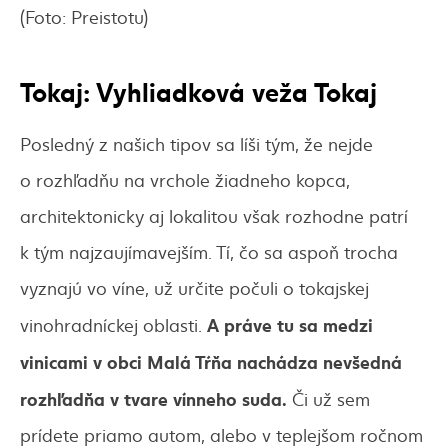
(Foto: Preistotu)
Tokaj: Vyhliadková veža Tokaj
Posledný z našich tipov sa líši tým, že nejde
o rozhľadňu na vrchole žiadneho kopca,
architektonicky aj lokalitou však rozhodne patrí
k tým najzaujímavejším. Tí, čo sa aspoň trocha
vyznajú vo víne, už určite počuli o tokajskej
A práve tu sa medzi
vinohradníckej oblasti.
vinicami v obci Malá Tŕňa nachádza nevšedná
rozhľadňa v tvare vínneho suda.
Či už sem
prídete priamo autom, alebo v teplejšom ročnom