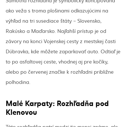
Samotná rozhľadňa je symbolicky koncipovaná
ako veža s troma plošinami odkazujúcimi na
výhľad na tri susediace štáty – Slovensko,
Rakúsko a Maďarsko. Najľahší prístup je od
závory na konci Vojenskej cesty z mestskej časti
Dúbravka, kde môžete zaparkovať auto. Odtiaľ je
to po asfaltovej ceste, vhodnej aj pre kočíky,
alebo po červenej značke k rozhľadni približne
polhodina.
Malé Karpaty: Rozhľadňa pod
Klenovou
Táto rozhľadňa patrí medzi tie menej známe, ale