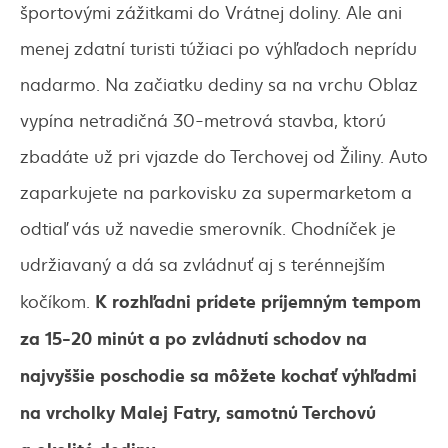
športovými zážitkami do Vrátnej doliny. Ale ani
menej zdatní turisti túžiaci po výhľadoch neprídu
nadarmo. Na začiatku dediny sa na vrchu Oblaz
vypína netradičná 30-metrová stavba, ktorú
zbadáte už pri vjazde do Terchovej od Žiliny. Auto
zaparkujete na parkovisku za supermarketom a
odtiaľ vás už navedie smerovník. Chodníček je
udržiavaný a dá sa zvládnuť aj s terénnejším
K rozhľadni prídete príjemným tempom
kočíkom.
za 15-20 minút a po zvládnutí schodov na
najvyššie poschodie sa môžete kochať výhľadmi
na vrcholky Malej Fatry, samotnú Terchovú
a okolité dediny.