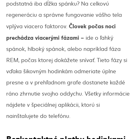
podstatná iba dĺžka spánku? Na celkovú
regeneráciu a správne fungovanie vášho tela
Človek počas noci
vplýva viacero faktorov.
prechádza viacerými fázami –
ide o ľahký
spánok, hlboký spánok, alebo napríklad fáza
REM, počas ktorej dokážete snívať. Tieto fázy si
vďaka šikovným hodinkám odmeriate úplne
presne a v prehľadnom grafe dostanete každé
ráno zhrnutie svojho oddychu. Všetky informácie
nájdete v špeciálnej aplikácii, ktorú si
nainštalujete do telefónu.
Bezkontaktné platby hodinkami