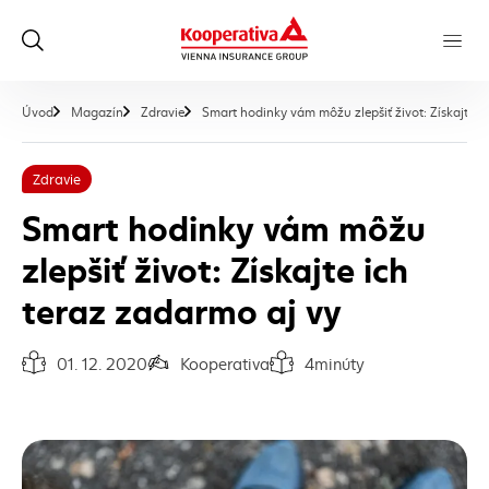
Úvod
Magazín
Zdravie
Smart hodinky vám môžu zlepšiť život: Získajte i
Zdravie
Smart hodinky vám môžu
zlepšiť život: Získajte ich
teraz zadarmo aj vy
01. 12. 2020
Kooperativa
4
minúty
Dátum vydania článku:
Autor článku:
Čas na prečítanie článku: