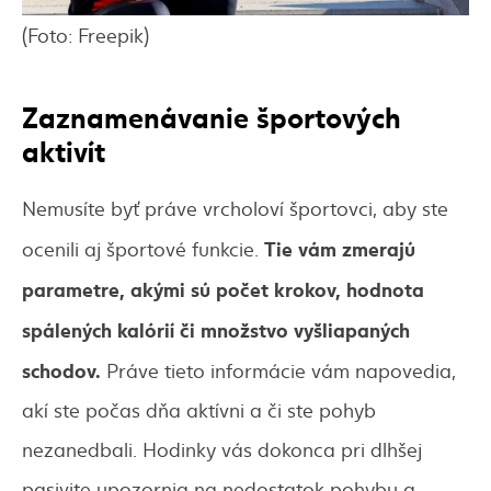
(Foto: Freepik)
Zaznamenávanie športových
aktivít
Nemusíte byť práve vrcholoví športovci, aby ste
Tie vám zmerajú
ocenili aj športové funkcie.
parametre, akými sú počet krokov, hodnota
spálených kalórií či množstvo vyšliapaných
schodov.
Práve tieto informácie vám napovedia,
akí ste počas dňa aktívni a či ste pohyb
nezanedbali. Hodinky vás dokonca pri dlhšej
pasivite upozornia na nedostatok pohybu a