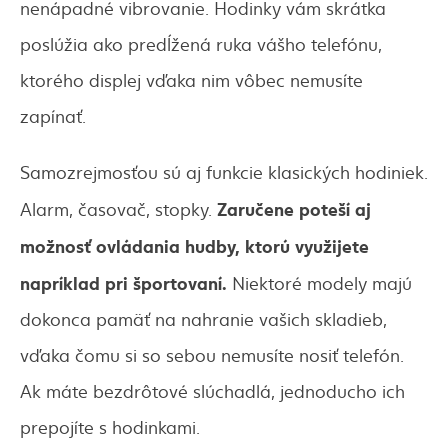
nenápadné vibrovanie. Hodinky vám skrátka
poslúžia ako predĺžená ruka vášho telefónu,
ktorého displej vďaka nim vôbec nemusíte
zapínať.
Samozrejmosťou sú aj funkcie klasických hodiniek.
Zaručene poteší aj
Alarm, časovač, stopky.
možnosť ovládania hudby, ktorú využijete
napríklad pri športovaní.
Niektoré modely majú
dokonca pamäť na nahranie vašich skladieb,
vďaka čomu si so sebou nemusíte nosiť telefón.
Ak máte bezdrôtové slúchadlá, jednoducho ich
prepojíte s hodinkami.