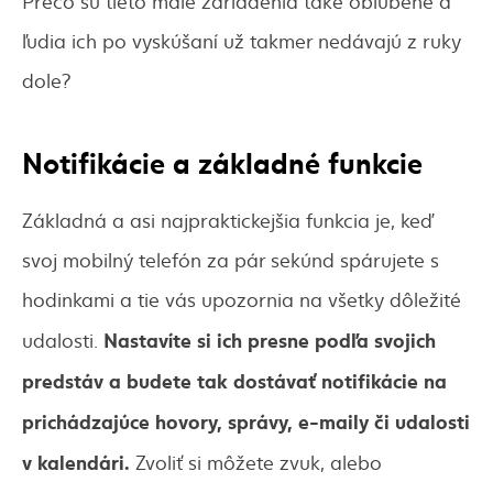
Prečo sú tieto malé zariadenia také obľúbené a
ľudia ich po vyskúšaní už takmer nedávajú z ruky
dole?
Notifikácie a základné funkcie
Základná a asi najpraktickejšia funkcia je, keď
svoj mobilný telefón za pár sekúnd spárujete s
hodinkami a tie vás upozornia na všetky dôležité
Nastavíte si ich presne podľa svojich
udalosti.
predstáv a budete tak dostávať notifikácie na
prichádzajúce hovory, správy, e-maily či udalosti
v kalendári.
Zvoliť si môžete zvuk, alebo