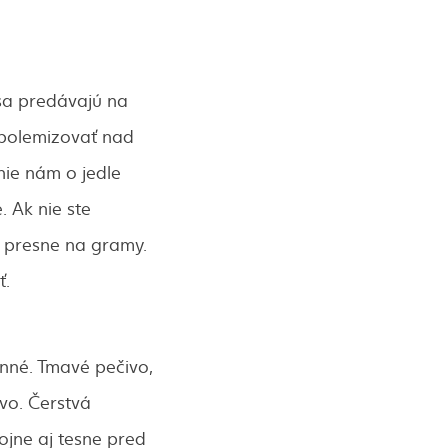
 sa predávajú na
i polemizovať nad
nie nám o jedle
. Ak nie ste
y presne na gramy.
ť.
rnné. Tmavé pečivo,
ivo. Čerstvá
ojne aj tesne pred