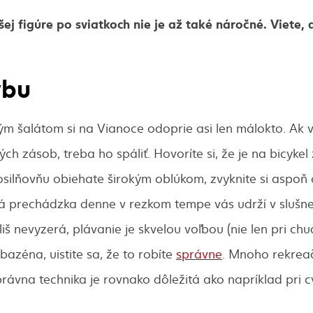
j figúre po sviatkoch nie je až také náročné. Viete, 
ybu
m šalátom si na Vianoce odoprie asi len málokto. Ak 
ch zásob, treba ho spáliť. Hovoríte si, že je na bicykel
posilňovňu obiehate širokým oblúkom, zvyknite si aspoň 
 prechádzka denne v rezkom tempe vás udrží v slušnej 
iš nevyzerá, plávanie je skvelou voľbou (nie len pri chu
bazéna, uistite sa, že to robíte
správne
. Mnoho rekreač
ávna technika je rovnako dôležitá ako napríklad pri cvi