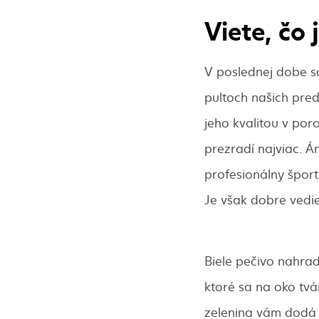
Viete, čo 
V poslednej dobe sa
pultoch našich pred
jeho kvalitou v por
prezradí najviac. Á
profesionálny šport
Je však dobre vedieť
Biele pečivo nahraď
ktoré sa na oko tvá
zelenina vám dodá v