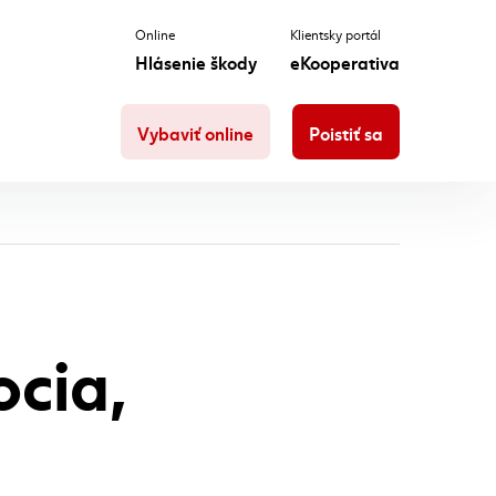
Online
Klientsky portál
Hlásenie škody
eKooperativa
Vybaviť online
Poistiť sa
ocia,