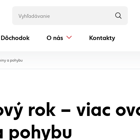
Dôchodok
O nás
Kontakty
(externý odkaz)
, aktuálna stránka
eniny a pohybu
vý rok – viac ov
a pohybu