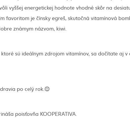
vôli vyššej energetickej hodnote vhodné skôr na desiat
ším favoritom je čínsky egreš, skutočná vitamínová bo
dobre známym názvom, kiwi.
 ktoré sú ideálnym zdrojom vitamínov, sa dočítate aj v
dravia po celý rok.😊
rináša poisťovňa KOOPERATIVA.