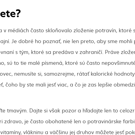
jete?
 v médiách často skloňovalo zloženie potravín, ktoré
ajní. Je dobré ho poznať, nie len preto, aby sme mohl
ovnaní s tým, ktoré sa predáva v zahraničí. Práve zlože
no, sú to tie malé písmená, ktoré sú často nepovšimnuté
ovec, nemusíte si, samozrejme, rátať kalorické hodnot
, čoho by ste mali jesť viac, a čo je zas lepšie obmedzi
te tmavým. Dajte si však pozor a hľadajte len to celoz
ri zdravo, je často obohatené len o potravinárske farb
itamíny, vlákninu a väčšinu jej druhov môžete jesť pok