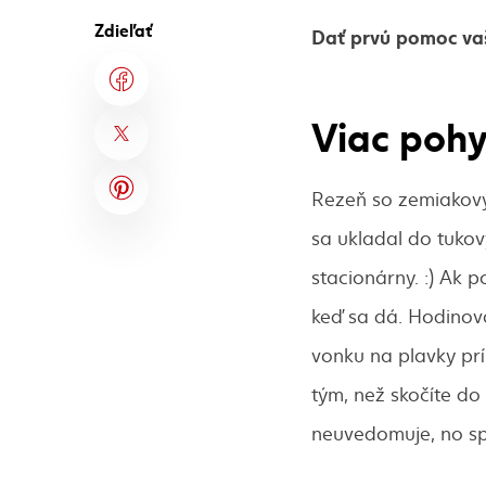
Zdieľať
Dať prvú pomoc vaše
Viac poh
Rezeň so zemiakový
sa ukladal do tukový
stacionárny. :) Ak 
keď sa dá. Hodinová
vonku na plavky príl
tým, než skočíte do 
neuvedomuje, no spr