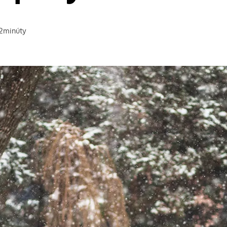
2
minúty
a prečítanie článku: