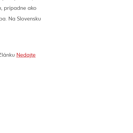
u, prípadne ako
mba. Na Slovensku
 článku
Nedajte