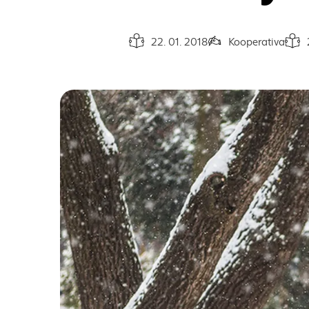
22. 01. 2018
Kooperativa
Dátum vydania článku:
Autor článku:
Čas n