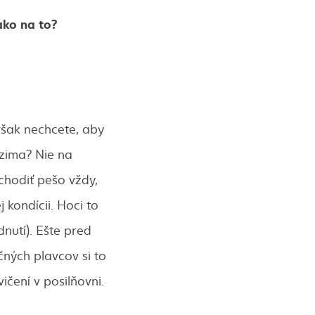
ako na to?
však nechcete, aby
 zima? Nie na
chodiť pešo vždy,
kondícii. Hoci to
dnutí). Ešte pred
ných plavcov si to
čení v posilňovni.