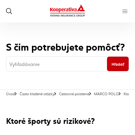
S čím potrebujete pomôcť?
Hľadať
Úvod
Často kladené otázky
Cestovné poistenie
MARCO POLO
Ktoré š
Ktoré športy sú rizikové?