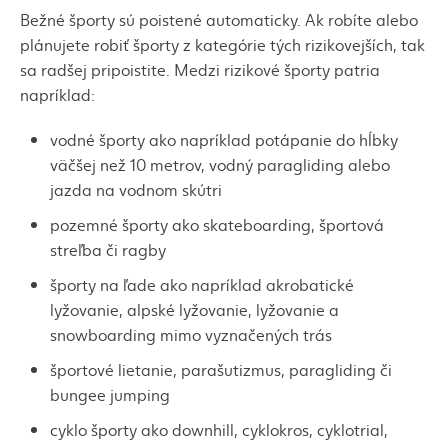
Bežné športy sú poistené automaticky. Ak robíte alebo
plánujete robiť športy z kategórie tých rizikovejších, tak
sa radšej pripoistite. Medzi rizikové športy patria
napríklad:
vodné športy ako napríklad potápanie do hĺbky
väčšej než 10 metrov, vodný
paragliding
alebo
jazda na vodnom
skútri
pozemné športy ako
skateboarding
, športová
streľba či
ragby
športy na ľade ako napríklad akrobatické
lyžovanie, alpské lyžovanie, lyžovanie a
snowboarding
mimo vyznačených trás
športové lietanie, parašutizmus,
paragliding
či
bungee jumping
cyklo športy ako
downhill
,
cyklokros
,
cyklotrial
,