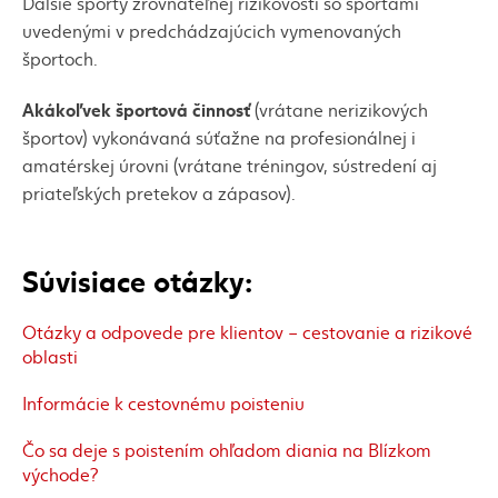
Ďalšie športy zrovnateľnej rizikovosti so športami
uvedenými v predchádzajúcich vymenovaných
športoch.
Akákoľvek športová činnosť
(vrátane nerizikových
športov) vykonávaná súťažne na profesionálnej i
amatérskej úrovni (vrátane tréningov, sústredení aj
priateľských pretekov a zápasov).
Súvisiace otázky:
Otázky a odpovede pre klientov – cestovanie a rizikové
oblasti
Informácie k cestovnému poisteniu
Čo sa deje s poistením ohľadom diania na Blízkom
východe?