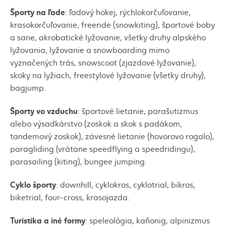
Športy na ľade
: ľadový hokej, rýchlokorčuľovanie,
krasokorčuľovanie,
freeride
(
snowkiting
), športové boby
a sane, akrobatické lyžovanie, všetky druhy alpského
lyžovania, lyžovanie a
snowboarding
mimo
vyznačených trás,
snowscoot
(zjazdové lyžovanie),
skoky na lyžiach, freestylové lyžovanie (všetky druhy),
bagjump
.
Športy vo vzduchu
: športové lietanie, parašutizmus
alebo výsadkárstvo (zoskok a skok s padákom,
tandemový zoskok), závesné lietanie (hovorovo
rogalo
),
paraglidin
g (vrátane
speedflying
a
speedridingu
),
parasailing
(
kiting
),
bungee jumping
.
Cyklo športy
:
downhill
,
cyklokros
,
cyklotrial
,
bikros
,
biketrial
,
four-cross
, krasojazda.
Turistika a iné formy
:
speleológia
,
kaňonig
,
alpinizmus