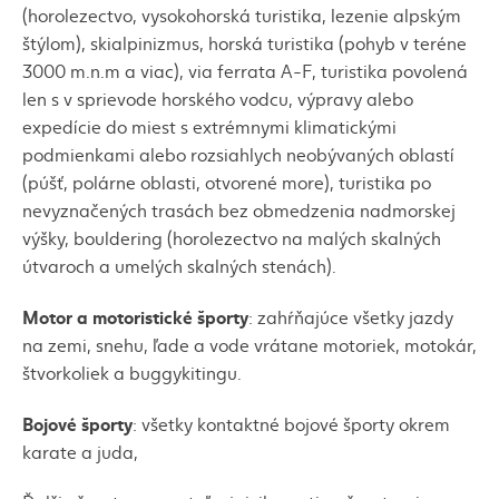
(horolezectvo, vysokohorská turistika, lezenie alpským
štýlom),
skialpinizmus
, horská turistika (pohyb v teréne
3000 m.n.m a viac),
via ferrata A-F
, turistika povolená
len s v sprievode horského vodcu, výpravy alebo
expedície do miest s extrémnymi klimatickými
podmienkami alebo rozsiahlych neobývaných oblastí
(púšť, polárne oblasti, otvorené more), turistika po
nevyznačených trasách bez obmedzenia nadmorskej
výšky,
bouldering
(horolezectvo na malých skalných
útvaroch a umelých skalných stenách).
Motor a motoristické športy
: zahŕňajúce všetky jazdy
na zemi, snehu, ľade a vode vrátane motoriek, motokár,
štvorkoliek a
buggykitingu
.
Bojové športy
: všetky kontaktné bojové športy okrem
karate a juda,