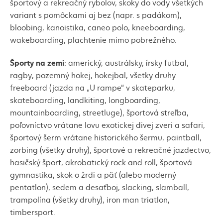
športový a rekreačný rybolov, skoky do vody všetkých
variant s pomôckami aj bez (napr. s padákom),
bloobing
, kanoistika,
caneo polo
,
kneeboarding
,
wakeboardin
g, plachtenie mimo pobrežného.
Športy na zemi
: americký, austrálsky, írsky futbal,
ragby
, pozemný hokej, hokejbal, všetky druhy
freeboard
(jazda na „U rampe“ v
skatepark
u,
skateboarding
,
landkiting
,
longboarding
,
mountainboarding
,
streetluge
), športová streľba,
poľovníctvo vrátane lovu exotickej divej zveri a
safari
,
športový šerm vrátane historického šermu,
paintball
,
zorbing
(všetky druhy), športové a rekreačné jazdectvo,
hasičský šport, akrobatický
rock and roll
, športová
gymnastika, skok o žrdi a päť (alebo moderný
pentatlon
), sedem a desaťboj,
slacking
,
slamball
,
trampolína (všetky druhy),
iron man triatlon
,
timbersport
.