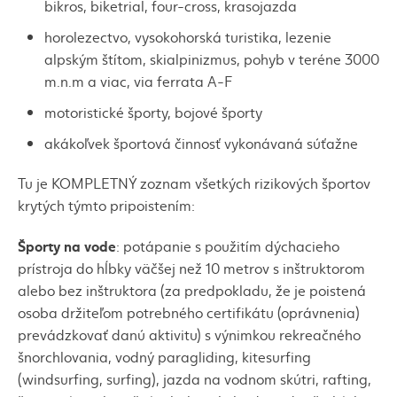
bikros
,
biketrial
,
four-cross
, krasojazda
horolezectvo, vysokohorská turistika, lezenie
alpským štítom,
skialpinizmus
, pohyb v teréne 3000
m.n.m a viac,
via ferrata A-F
motoristické športy, bojové športy
akákoľvek športová činnosť vykonávaná súťažne
Tu je KOMPLETNÝ zoznam všetkých rizikových športov
krytých týmto pripoistením:
Športy na vode
: potápanie s použitím dýchacieho
prístroja do hĺbky väčšej než 10 metrov s inštruktorom
alebo bez inštruktora (za predpokladu, že je poistená
osoba držiteľom potrebného certifikátu (oprávnenia)
prevádzkovať danú aktivitu) s výnimkou rekreačného
šnorchlovania, vodný
paragliding
,
kitesurfing
(
windsurfing
,
surfing
), jazda na vodnom
skútri
,
rafting
,