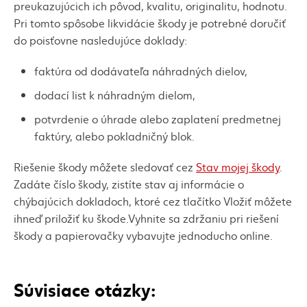
preukazujúcich ich pôvod, kvalitu, originalitu, hodnotu.
Pri tomto spôsobe likvidácie škody je potrebné doručiť
do poisťovne nasledujúce doklady:
faktúra od dodávateľa náhradných dielov,
dodací list k náhradným dielom,
potvrdenie o úhrade alebo zaplatení predmetnej
faktúry, alebo pokladničný blok.
Riešenie škody môžete sledovať cez
Stav mojej škody
.
Zadáte číslo škody, zistíte stav aj informácie o
chýbajúcich dokladoch, ktoré cez tlačítko Vložiť môžete
ihneď priložiť ku škode.Vyhnite sa zdržaniu pri riešení
škody a papierovačky vybavujte jednoducho online.
Súvisiace otázky: