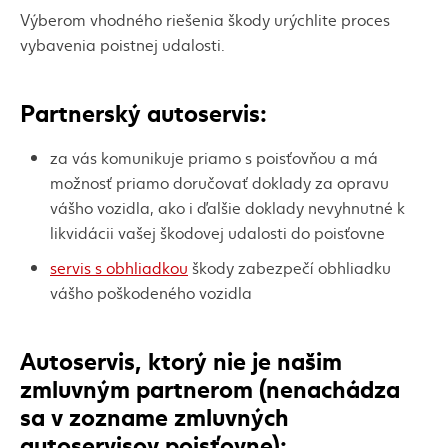
Výberom vhodného riešenia škody urýchlite proces
vybavenia poistnej udalosti.
Partnerský autoservis:
za vás komunikuje priamo s poisťovňou a má
možnosť priamo doručovať doklady za opravu
vášho vozidla, ako i ďalšie doklady nevyhnutné k
likvidácii vašej škodovej udalosti do poisťovne
servis s obhliadkou
škody zabezpečí obhliadku
vášho poškodeného vozidla
Autoservis, ktorý nie je našim
zmluvným partnerom (nenachádza
sa v zozname zmluvných
autoservisov poisťovne):