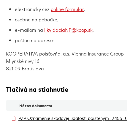
elektronicky cez
online formulár
,
osobne na pobočke,
e-mailom na
likvidaciaNP@koop.sk
,
poštou na adresu:
KOOPERATIVA poisťovňa, a.s. Vienna Insurance Group
Mlynské nivy 16
821 09 Bratislava
Tlačivá na stiahnutie
Tlačivá na stiahnutie
Názov dokumentu
PZP Oznámenie škodovej udalosti poisteným_2455_010