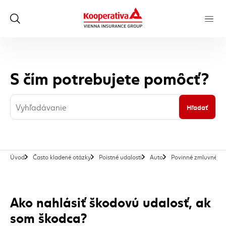
S čím potrebujete pomôcť?
Hľadať
Úvod
Často kladené otázky
Poistné udalosti
Auto
Povinné zmluvné poi
Ako nahlásiť škodovú udalosť, ak
som škodca?