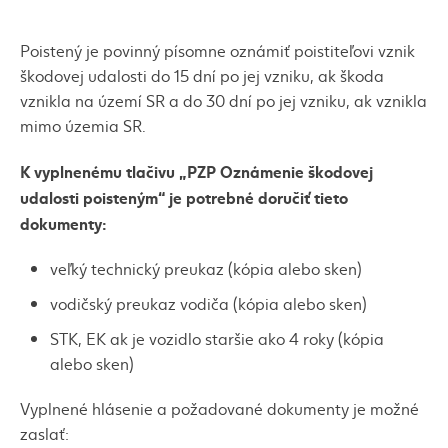
Poistený je povinný písomne oznámiť poistiteľovi vznik
škodovej udalosti do 15 dní po jej vzniku, ak škoda
vznikla na území SR a do 30 dní po jej vzniku, ak vznikla
mimo územia SR.
K vyplnenému tlačivu „PZP Oznámenie škodovej
udalosti poisteným“ je potrebné doručiť tieto
dokumenty:
veľký technický preukaz (kópia alebo sken)
vodičský preukaz vodiča (kópia alebo sken)
STK, EK ak je vozidlo staršie ako 4 roky (kópia
alebo sken)
Vyplnené hlásenie a požadované dokumenty je možné
zaslať: