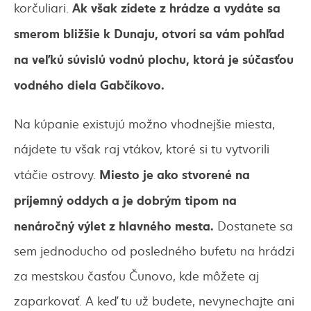
Ak však zídete z hrádze a vydáte sa
korčuliari.
smerom bližšie k Dunaju, otvorí sa vám pohľad
na veľkú súvislú vodnú plochu, ktorá je súčasťou
vodného diela Gabčíkovo.
Na kúpanie existujú možno vhodnejšie miesta,
nájdete tu však raj vtákov, ktoré si tu vytvorili
Miesto je ako stvorené na
vtáčie ostrovy.
príjemný oddych a je dobrým tipom na
nenáročný výlet z hlavného mesta.
Dostanete sa
sem jednoducho od posledného bufetu na hrádzi
za mestskou časťou Čunovo, kde môžete aj
zaparkovať. A keď tu už budete, nevynechajte ani