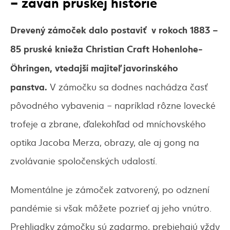
– závan pruskej histórie
Drevený zámoček dalo postaviť v rokoch 1883 –
85 pruské knieža Christian Craft Hohenlohe-
Öhringen, vtedajší majiteľ javorinského
panstva
.
V zámočku sa dodnes nachádza časť
pôvodného vybavenia – napríklad rôzne lovecké
trofeje a zbrane, ďalekohľad od mníchovského
optika Jacoba Merza, obrazy, ale aj gong na
zvolávanie spoločenských udalostí.
Momentálne je zámoček zatvorený, po odznení
pandémie si však môžete pozrieť aj jeho vnútro.
Prehliadky zámočku sú zadarmo, prebiehajú vždy