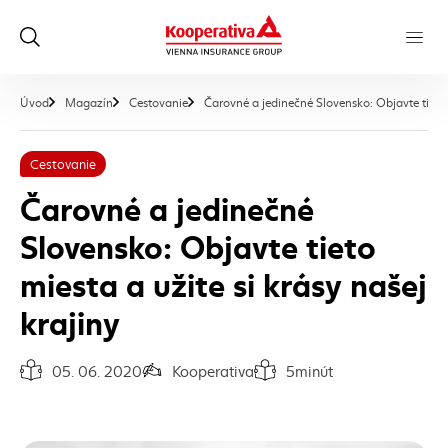
Úvod
Magazín
Cestovanie
Čarovné a jedinečné Slovensko: Objavte tieto m
Cestovanie
Čarovné a jedinečné
Slovensko: Objavte tieto
miesta a užite si krásy našej
krajiny
05. 06. 2020
Kooperativa
5
minút
Dátum vydania článku:
Autor článku:
Čas na prečítanie článku: