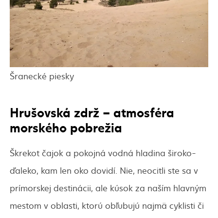
Šranecké piesky
Hrušovská zdrž – atmosféra
morského pobrežia
Škrekot čajok a pokojná vodná hladina široko-
ďaleko, kam len oko dovidí. Nie, neocitli ste sa v
prímorskej destinácii, ale kúsok za naším hlavným
mestom v oblasti, ktorú obľubujú najmä cyklisti či