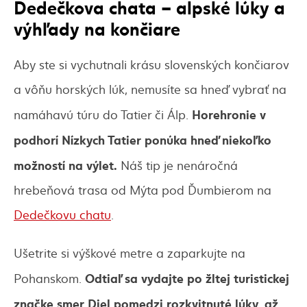
Dedečkova chata – alpské lúky a
výhľady na končiare
Aby ste si vychutnali krásu slovenských končiarov
a vôňu horských lúk, nemusíte sa hneď vybrať na
Horehronie v
namáhavú túru do Tatier či Álp.
podhorí Nízkych Tatier ponúka hneď niekoľko
možností na výlet.
Náš tip je nenáročná
hrebeňová trasa od Mýta pod Ďumbierom na
Dedečkovu chatu
.
Ušetrite si výškové metre a zaparkujte na
Odtiaľ sa vydajte po žltej turistickej
Pohanskom.
značke smer Diel pomedzi rozkvitnuté lúky, až