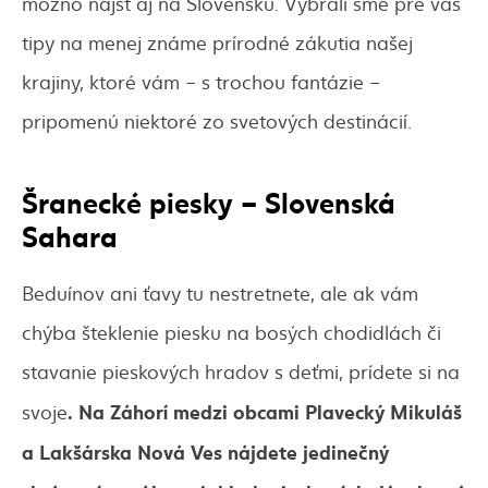
možno nájsť aj na Slovensku. Vybrali sme pre vás
tipy na menej známe prírodné zákutia našej
krajiny, ktoré vám – s trochou fantázie –
pripomenú niektoré zo svetových destinácií.
Šranecké piesky – Slovenská
Sahara
Beduínov ani ťavy tu nestretnete, ale ak vám
chýba šteklenie piesku na bosých chodidlách či
stavanie pieskových hradov s deťmi, prídete si na
. Na Záhorí medzi obcami Plavecký Mikuláš
svoje
a Lakšárska Nová Ves nájdete jedinečný