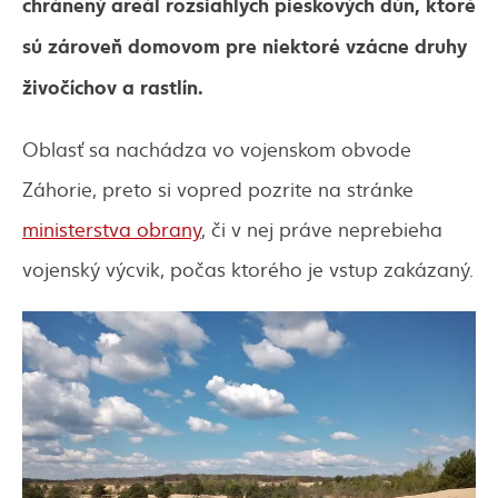
chránený areál rozsiahlych pieskových dún, ktoré
sú zároveň domovom pre niektoré vzácne druhy
živočíchov a rastlín.
Oblasť sa nachádza vo vojenskom obvode
Záhorie, preto si vopred pozrite na stránke
ministerstva obrany
, či v nej práve neprebieha
vojenský výcvik, počas ktorého je vstup zakázaný.