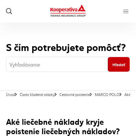
S čím potrebujete pomôcť?
Hľadať
Úvod
Často kladené otázky
Cestovné poistenie
MARCO POLO
Aké li
Aké liečebné náklady kryje
poistenie liečebných nákladov?