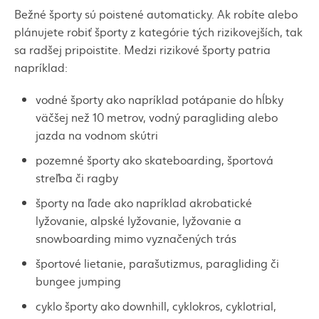
Bežné športy sú poistené automaticky. Ak robíte alebo
plánujete robiť športy z kategórie tých rizikovejších, tak
sa radšej pripoistite. Medzi rizikové športy patria
napríklad:
vodné športy ako napríklad potápanie do hĺbky
väčšej než 10 metrov, vodný
paragliding
alebo
jazda na vodnom
skútri
pozemné športy ako
skateboarding
, športová
streľba či
ragby
športy na ľade ako napríklad akrobatické
lyžovanie, alpské lyžovanie, lyžovanie a
snowboarding
mimo vyznačených trás
športové lietanie, parašutizmus,
paragliding
či
bungee jumping
cyklo športy ako
downhill
,
cyklokros
,
cyklotrial
,