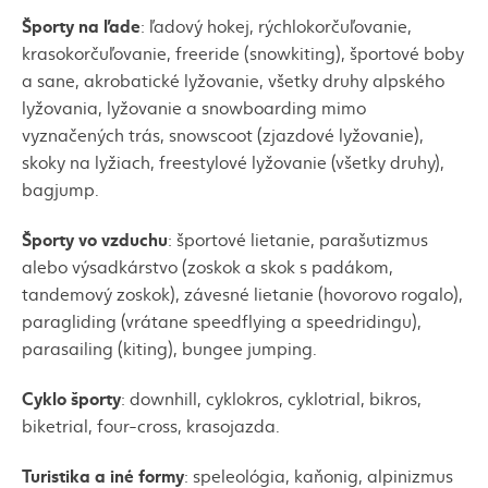
Športy na ľade
: ľadový hokej, rýchlokorčuľovanie,
krasokorčuľovanie,
freeride
(
snowkiting
), športové boby
a sane, akrobatické lyžovanie, všetky druhy alpského
lyžovania, lyžovanie a
snowboarding
mimo
vyznačených trás,
snowscoot
(zjazdové lyžovanie),
skoky na lyžiach, freestylové lyžovanie (všetky druhy),
bagjump
.
Športy vo vzduchu
: športové lietanie, parašutizmus
alebo výsadkárstvo (zoskok a skok s padákom,
tandemový zoskok), závesné lietanie (hovorovo
rogalo
),
paraglidin
g (vrátane
speedflying
a
speedridingu
),
parasailing
(
kiting
),
bungee jumping
.
Cyklo športy
:
downhill
,
cyklokros
,
cyklotrial
,
bikros
,
biketrial
,
four-cross
, krasojazda.
Turistika a iné formy
:
speleológia
,
kaňonig
,
alpinizmus