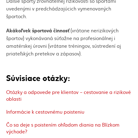
Ďalšie športy zrovnateľnej rizikovosti so športami
uvedenými v predchádzajúcich vymenovaných
športoch.
Akákoľvek športová činnosť
(vrátane nerizikových
športov) vykonávaná súťažne na profesionálnej i
amatérskej úrovni (vrátane tréningov, sústredení aj
priateľských pretekov a zápasov).
Súvisiace otázky:
Otázky a odpovede pre klientov – cestovanie a rizikové
oblasti
Informácie k cestovnému poisteniu
Čo sa deje s poistením ohľadom diania na Blízkom
východe?