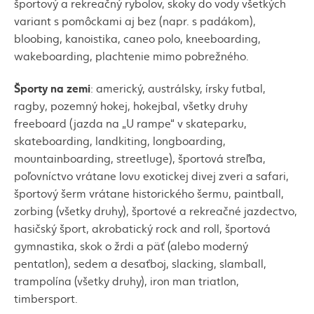
športový a rekreačný rybolov, skoky do vody všetkých
variant s pomôckami aj bez (napr. s padákom),
bloobing
, kanoistika,
caneo polo
,
kneeboarding
,
wakeboardin
g, plachtenie mimo pobrežného.
Športy na zemi
: americký, austrálsky, írsky futbal,
ragby
, pozemný hokej, hokejbal, všetky druhy
freeboard
(jazda na „U rampe“ v
skatepark
u,
skateboarding
,
landkiting
,
longboarding
,
mountainboarding
,
streetluge
), športová streľba,
poľovníctvo vrátane lovu exotickej divej zveri a
safari
,
športový šerm vrátane historického šermu,
paintball
,
zorbing
(všetky druhy), športové a rekreačné jazdectvo,
hasičský šport, akrobatický
rock and roll
, športová
gymnastika, skok o žrdi a päť (alebo moderný
pentatlon
), sedem a desaťboj,
slacking
,
slamball
,
trampolína (všetky druhy),
iron man triatlon
,
timbersport
.