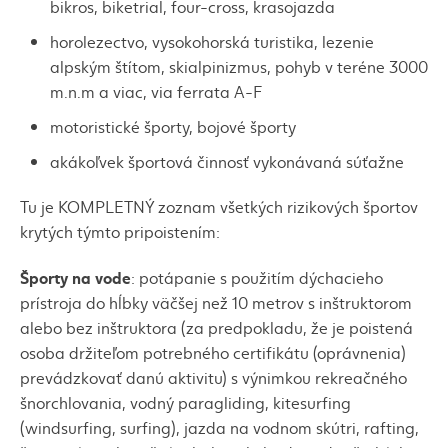
bikros
,
biketrial
,
four-cross
, krasojazda
horolezectvo, vysokohorská turistika, lezenie
alpským štítom,
skialpinizmus
, pohyb v teréne 3000
m.n.m a viac,
via ferrata A-F
motoristické športy, bojové športy
akákoľvek športová činnosť vykonávaná súťažne
Tu je KOMPLETNÝ zoznam všetkých rizikových športov
krytých týmto pripoistením:
Športy na vode
: potápanie s použitím dýchacieho
prístroja do hĺbky väčšej než 10 metrov s inštruktorom
alebo bez inštruktora (za predpokladu, že je poistená
osoba držiteľom potrebného certifikátu (oprávnenia)
prevádzkovať danú aktivitu) s výnimkou rekreačného
šnorchlovania, vodný
paragliding
,
kitesurfing
(
windsurfing
,
surfing
), jazda na vodnom
skútri
,
rafting
,