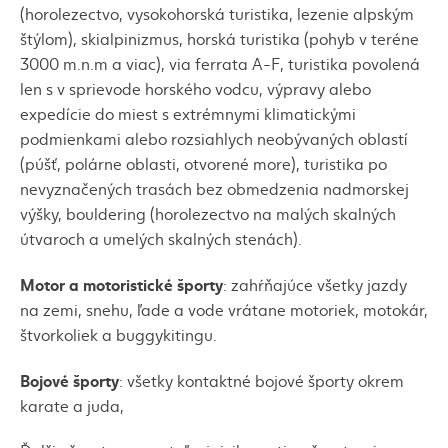
(horolezectvo, vysokohorská turistika, lezenie alpským
štýlom),
skialpinizmus
, horská turistika (pohyb v teréne
3000 m.n.m a viac),
via ferrata A-F
, turistika povolená
len s v sprievode horského vodcu, výpravy alebo
expedície do miest s extrémnymi klimatickými
podmienkami alebo rozsiahlych neobývaných oblastí
(púšť, polárne oblasti, otvorené more), turistika po
nevyznačených trasách bez obmedzenia nadmorskej
výšky,
bouldering
(horolezectvo na malých skalných
útvaroch a umelých skalných stenách).
Motor a motoristické športy
: zahŕňajúce všetky jazdy
na zemi, snehu, ľade a vode vrátane motoriek, motokár,
štvorkoliek a
buggykitingu
.
Bojové športy
: všetky kontaktné bojové športy okrem
karate a juda,