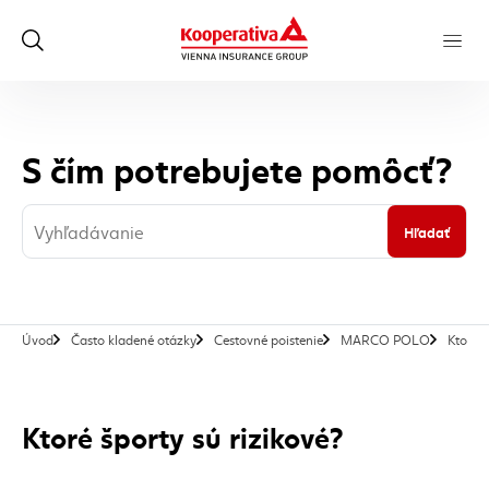
S čím potrebujete pomôcť?
Hľadať
Úvod
Často kladené otázky
Cestovné poistenie
MARCO POLO
Ktoré š
Ktoré športy sú rizikové?