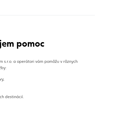
ujem pomoc
m s.r.o. a operátori vám pomôžu v rôznych
žby:
vy,
ch destinácií.