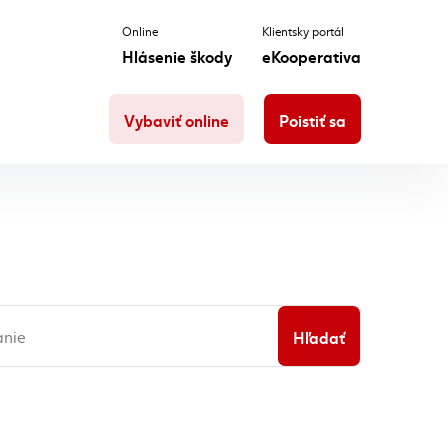
Online
Klientsky portál
Hlásenie škody
eKooperativa
Vybaviť online
Poistiť sa
Hľadať