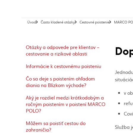
Úvod
Často kladené otázky
Cestovné poistenie
MARCO P
Dop
Otázky a odpovede pre klientov –
cestovanie a rizikové oblasti
Informácie k cestovnému poisteniu
Jednodu
Čo sa deje s poistením ohľadom
situáci
diania na Blízkom východe?
v ob
Aký je rozdiel medzi krátkodobým a
refu
ročným poistením v poistení MARCO
POLO?
Covi
Môžem sa poistiť cestou do
Služba j
zahraničia?