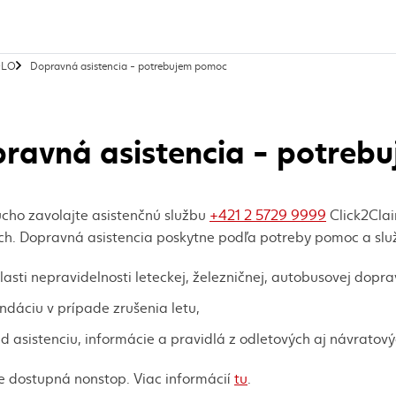
, aktuálna stránka
OLO
Dopravná asistencia - potrebujem pomoc
ravná asistencia - potreb
cho zavolajte asistenčnú službu
+421 2 5729 9999
Click2Clai
ách. Dopravná asistencia poskytne podľa potreby pomoc a slu
lasti nepravidelnosti leteckej, železničnej, autobusovej dopra
ndáciu v prípade zrušenia letu,
d asistenciu, informácie a pravidlá z odletových aj návratový
e dostupná nonstop. Viac informácií
tu
.