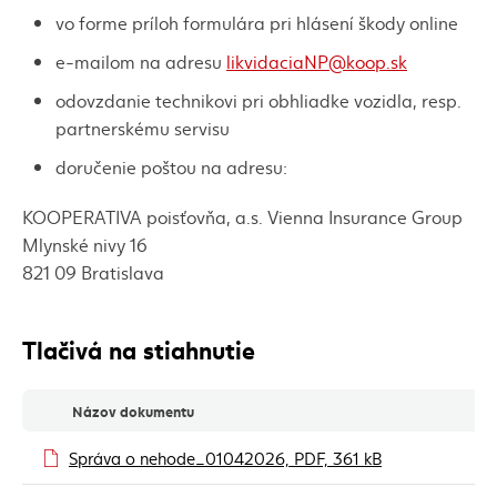
vo forme príloh formulára pri hlásení škody online
e-mailom na adresu
likvidaciaNP@koop.sk
odovzdanie technikovi pri obhliadke vozidla, resp.
partnerskému servisu
doručenie poštou na adresu:
KOOPERATIVA poisťovňa, a.s. Vienna Insurance Group
Mlynské nivy 16
821 09 Bratislava
Tlačivá na stiahnutie
Tlačivá na stiahnutie
Názov dokumentu
(externý odkaz)
Správa o nehode_01042026, PDF, 361 kB