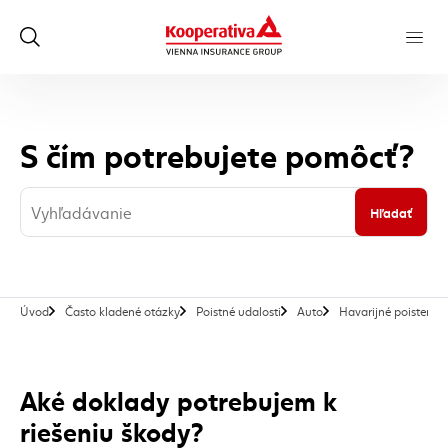
S čím potrebujete pomôcť?
Hľadať
Úvod
Často kladené otázky
Poistné udalosti
Auto
Havarijné poistenie
Aké doklady potrebujem k
riešeniu škody?