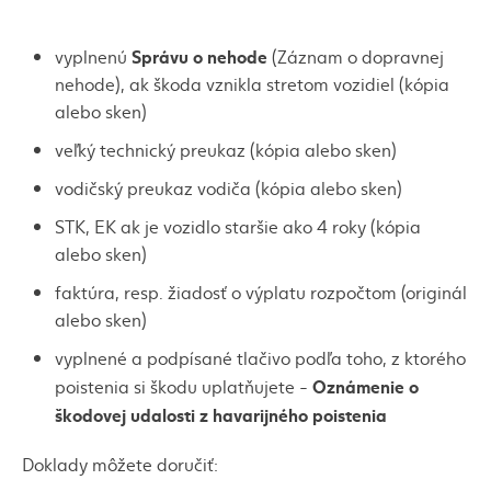
Správu o nehode
vyplnenú
(Záznam o dopravnej
nehode), ak škoda vznikla stretom vozidiel (kópia
alebo sken)
veľký technický preukaz (kópia alebo sken)
vodičský preukaz vodiča (kópia alebo sken)
STK, EK ak je vozidlo staršie ako 4 roky (kópia
alebo sken)
faktúra, resp. žiadosť o výplatu rozpočtom (originál
alebo sken)
vyplnené a podpísané tlačivo podľa toho, z ktorého
Oznámenie o
poistenia si škodu uplatňujete -
škodovej udalosti z havarijného poistenia
Doklady môžete doručiť: