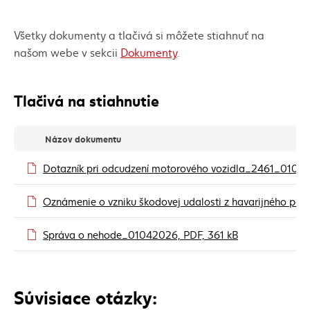
Všetky dokumenty a tlačivá si môžete stiahnuť na
našom webe v sekcii
Dokumenty
.
Tlačivá na stiahnutie
Tlačivá na stiahnutie
Názov dokumentu
Dotazník pri odcudzení motorového vozidla_2461_0104
Oznámenie o vzniku škodovej udalosti z havarijného p
(externý odkaz)
Správa o nehode_01042026, PDF, 361 kB
Súvisiace otázky: