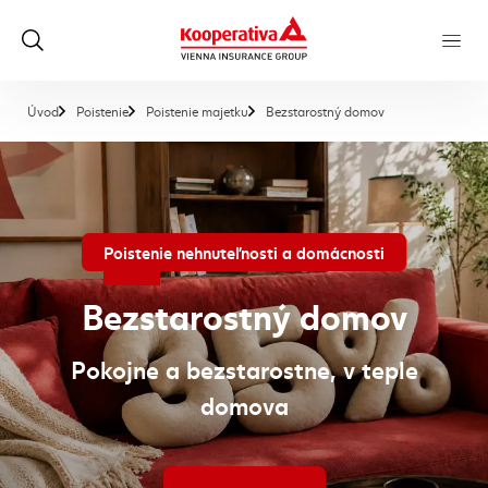
, aktuálna stránk
Úvod
Poistenie
Poistenie majetku
Bezstarostný domov
Poistenie nehnuteľnosti a domácnosti
Bezstarostný domov
Pokojne a bezstarostne, v teple
domova