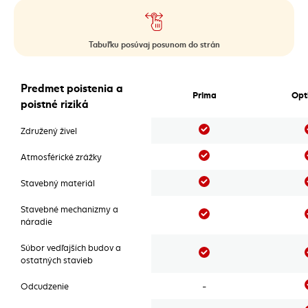
Tabuľku posúvaj posunom do strán
Poistenie nehnuteľnosti
Predmet poistenia a
Prima
Opt
poistné riziká
Áno
Združený živel
Áno
Atmosférické zrážky
Áno
Stavebný materiál
Stavebné mechanizmy a
Áno
náradie
Súbor vedľajších budov a
Áno
ostatných stavieb
Odcudzenie
-