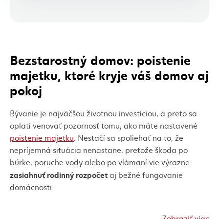
Bezstarostný domov: poistenie
majetku, ktoré kryje váš domov aj
pokoj
Bývanie je najväčšou životnou investíciou, a preto sa
oplatí venovať pozornosť tomu, ako máte nastavené
poistenie majetku
. Nestačí sa spoliehať na to, že
nepríjemná situácia nenastane, pretože škoda po
búrke, poruche vody alebo po vlámaní vie výrazne
zasiahnuť rodinný rozpočet
aj bežné fungovanie
domácnosti.
Práve preto poisťovňa Kooperativa ponúka riešenie
Zobraziť viac