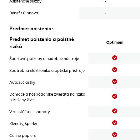
Asistenčné služby
-
Benefit Obnova
-
Predmet poistenia:
Predmet poistenia:
Predmet poistenia a poistné
Optimum
riziká
Áno
Športové potreby a hudobné nástroje
Áno
Spotrebná elektronika a optické prístroje
Áno
Autosúčiastky
Domáce a hospodárske zvieratá na riziko
Áno
združený živel
Áno
Veci zvláštnej hodnoty
Áno
Klenoty, šperky
Áno
Cenné papiere