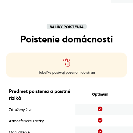
BALÍKY POISTENIA
Poistenie domácnosti
Tabuľku posúvaj posunom do strán
Poistenie domácnosti
Predmet poistenia a poistné
Optimum
riziká
Áno
Združený živel
Áno
Atmosférické zrážky
Áno
Odcudzenie