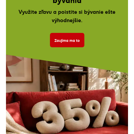
Využite zľavu a poistite si bývanie ešte
výhodnejšie.
Zaujíma ma to
Banner: Zľava 35 % na poistenie býva