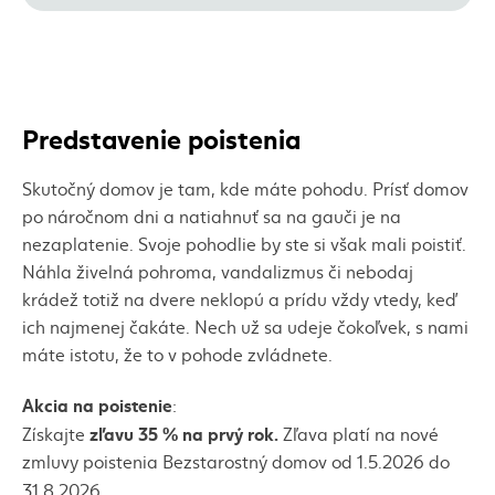
Predstavenie poistenia
Skutočný domov je tam, kde máte pohodu. Prísť domov
po náročnom dni a natiahnuť sa na gauči je na
nezaplatenie. Svoje pohodlie by ste si však mali poistiť.
Náhla živelná pohroma, vandalizmus či nebodaj
krádež totiž na dvere neklopú a prídu vždy vtedy, keď
ich najmenej čakáte. Nech už sa udeje čokoľvek, s nami
máte istotu, že to v pohode zvládnete.
Akcia na poistenie
:
zľavu 35 % na prvý rok.
Získajte
Zľava platí na nové
zmluvy poistenia Bezstarostný domov od 1.5.2026 do
31.8.2026.