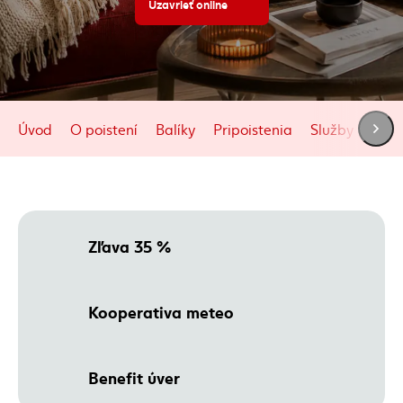
Uzavrieť online
(externý odkaz)
Úvod
O poistení
Balíky
Pripoistenia
Služby v cene
Zľava 35 %
Kooperativa meteo
Benefit úver