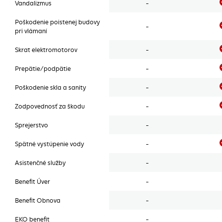
Vandalizmus
-
Poškodenie poistenej budovy
-
pri vlámaní
Skrat elektromotorov
-
Prepätie/podpätie
-
Poškodenie skla a sanity
-
Zodpovednosť za škodu
-
Sprejerstvo
-
Spätné vystúpenie vody
-
Asistenčné služby
-
Benefit Úver
-
Benefit Obnova
-
EKO benefit
-