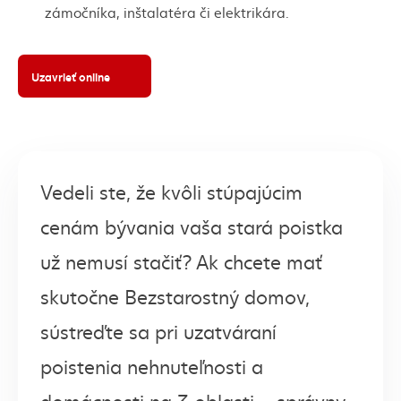
zámočníka, inštalatéra či elektrikára.
Uzavrieť online
(externý odkaz)
Vedeli ste, že kvôli stúpajúcim
cenám bývania vaša stará poistka
už nemusí stačiť? Ak chcete mať
skutočne Bezstarostný domov,
sústreďte sa pri uzatváraní
poistenia nehnuteľnosti a
domácnosti na 3 oblasti – správny