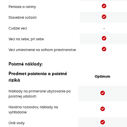
Áno
Peniaze a ceniny
Áno
Stavebné súčasti
Cudzie veci
-
Áno
Veci na sebe, pri sebe
Áno
Veci umiestnené na voľnom priestranstve
Poistné náklady:
Poistné náklady:
Predmet poistenia a poistné
Optimum
riziká
Náklady na primerané ubytovanie po
Áno
poistnej udalosti
Havária rozvodov, náklady na
Áno
vyhľadanie
Áno
Únik vody