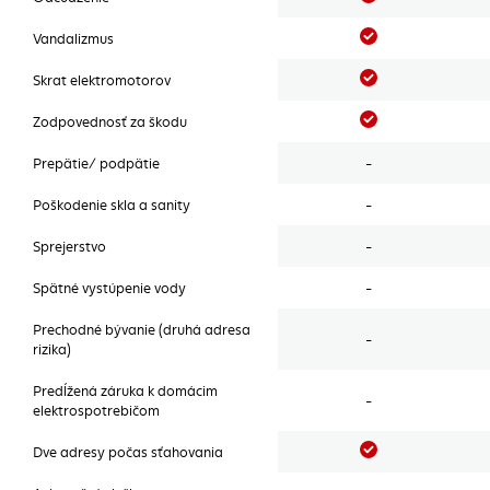
Áno
Vandalizmus
Áno
Skrat elektromotorov
Áno
Zodpovednosť za škodu
Prepätie/ podpätie
-
Poškodenie skla a sanity
-
Sprejerstvo
-
Spätné vystúpenie vody
-
Prechodné bývanie (druhá adresa
-
rizika)
Predĺžená záruka k domácim
-
elektrospotrebičom
Áno
Dve adresy počas sťahovania