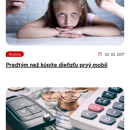
Rodina
02. 02. 2017
Dátum vydania článk
Predtým než kúpite dieťaťu prvý mobil