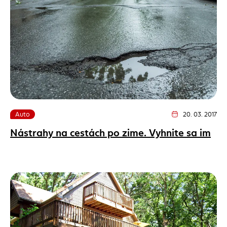
Auto
20. 03. 2017
Dátum vydania člán
Nástrahy na cestách po zime. Vyhnite sa im