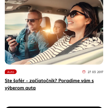
Auto
27. 03. 2017
Dátum vydania člán
Ste šofér - začiatočník? Poradíme vám s
výberom auta