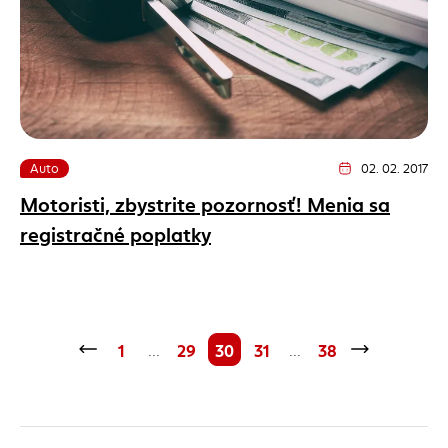
Auto
02. 02. 2017
Dátum vydania článk
Motoristi, zbystrite pozornosť! Menia sa
registračné poplatky
1
29
30
31
38
...
...