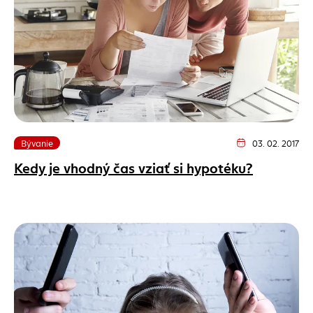
Bývanie
03. 02. 2017
Dátum vydania článk
Kedy je vhodný čas vziať si hypotéku?