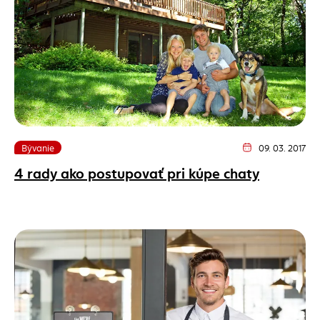
Bývanie
09. 03. 2017
Dátum vydania člán
4 rady ako postupovať pri kúpe chaty