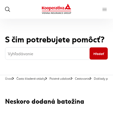
S čím potrebujete pomôcť?
Hľadať
Úvod
Často kladené otázky
Poistné udalosti
Cestovanie
Doklady potre
Neskoro dodaná batožina