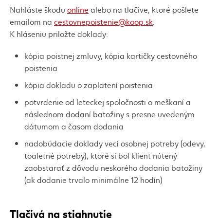
Nahláste škodu
online
alebo na tlačive, ktoré pošlete
emailom na
cestovnepoistenie@koop.sk
.
K hláseniu priložte doklady:
kópia poistnej zmluvy, kópia kartičky cestovného
poistenia
kópia dokladu o zaplatení poistenia
potvrdenie od leteckej spoločnosti o meškaní a
následnom dodaní batožiny s presne uvedeným
dátumom a časom dodania
nadobúdacie doklady vecí osobnej potreby (odevy,
toaletné potreby), ktoré si bol klient nútený
zaobstarať z dôvodu neskorého dodania batožiny
(ak dodanie trvalo minimálne 12 hodín)
Tlačivá na stiahnutie