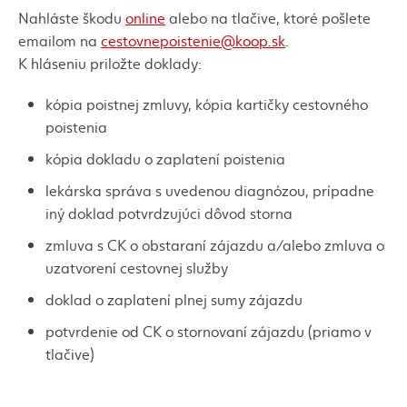
Nahláste škodu
online
alebo na tlačive, ktoré pošlete
emailom na
cestovnepoistenie@koop.sk
.
K hláseniu priložte doklady:
kópia poistnej zmluvy, kópia kartičky cestovného
poistenia
kópia dokladu o zaplatení poistenia
lekárska správa s uvedenou diagnózou, prípadne
iný doklad potvrdzujúci dôvod storna
zmluva s CK o obstaraní zájazdu a/alebo zmluva o
uzatvorení cestovnej služby
doklad o zaplatení plnej sumy zájazdu
potvrdenie od CK o stornovaní zájazdu (priamo v
tlačive)