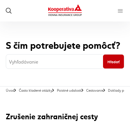
S čím potrebujete pomôcť?
Hľadať
Úvod
Často kladené otázky
Poistné udalosti
Cestovanie
Doklady potre
Zrušenie zahraničnej cesty