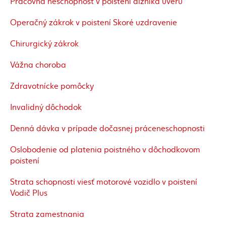
Pracovná neschopnosť v poistení dlžníka úveru
Operačný zákrok v poistení Skoré uzdravenie
Chirurgický zákrok
Vážna choroba
Zdravotnícke pomôcky
Invalidný dôchodok
Denná dávka v prípade dočasnej práceneschopnosti
Oslobodenie od platenia poistného v dôchodkovom
poistení
Strata schopnosti viesť motorové vozidlo v poistení
Vodič Plus
Strata zamestnania