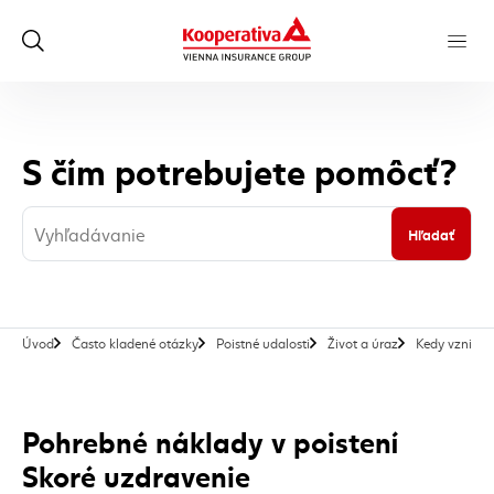
S čím potrebujete pomôcť?
Hľadať
Úvod
Často kladené otázky
Poistné udalosti
Život a úraz
Kedy vzniká 
Pohrebné náklady v poistení
Skoré uzdravenie