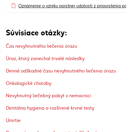
Oznámenie o vzniku poistnej udalosti z pripoistenia po
Súvisiace otázky:
Čas nevyhnutného liečenia úrazu
Úraz, ktorý zanechal trvalé následky
Denné odškodné času nevyhnutného liečenia úrazu
Onkologické choroby
Nevyhnutný liečebný pobyt v nemocnici
Dentálna hygiena a rozšírené krvné testy
Úmrtie