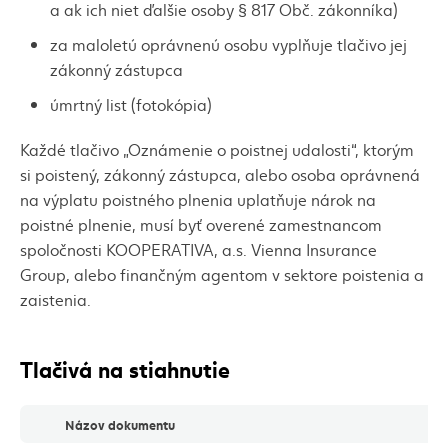
a ak ich niet ďalšie osoby § 817 Obč. zákonníka)
za maloletú oprávnenú osobu vyplňuje tlačivo jej
zákonný zástupca
úmrtný list (fotokópia)
Každé tlačivo „Oznámenie o poistnej udalosti“, ktorým
si poistený, zákonný zástupca, alebo osoba oprávnená
na výplatu poistného plnenia uplatňuje nárok na
poistné plnenie, musí byť overené zamestnancom
spoločnosti KOOPERATIVA, a.s. Vienna Insurance
Group, alebo finančným agentom v sektore poistenia a
zaistenia.
Tlačivá na stiahnutie
Tlačivá na stiahnutie
Názov dokumentu