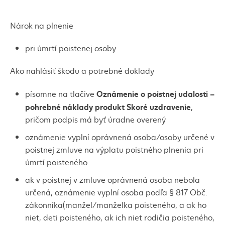
Nárok na plnenie
pri úmrtí poistenej osoby
Ako nahlásiť škodu a potrebné doklady
Oznámenie o poistnej udalosti –
písomne na tlačive
pohrebné náklady produkt Skoré uzdravenie
,
pričom podpis má byť úradne overený
oznámenie vyplní oprávnená osoba/osoby určené v
poistnej zmluve na výplatu poistného plnenia pri
úmrtí poisteného
ak v poistnej v zmluve oprávnená osoba nebola
určená, oznámenie vyplní osoba podľa § 817 Obč.
zákonníka(manžel/manželka poisteného, a ak ho
niet, deti poisteného, ak ich niet rodičia poisteného,