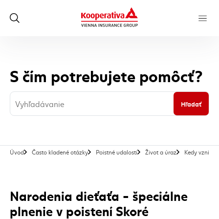
S čím potrebujete pomôcť?
Hľadať
Úvod
Často kladené otázky
Poistné udalosti
Život a úraz
Kedy vzniká 
Narodenia dieťaťa - špeciálne
plnenie v poistení Skoré