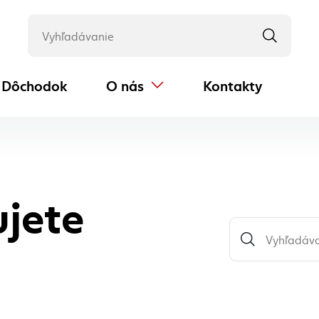
Dôchodok
O nás
Kontakty
(externý odkaz)
ujete