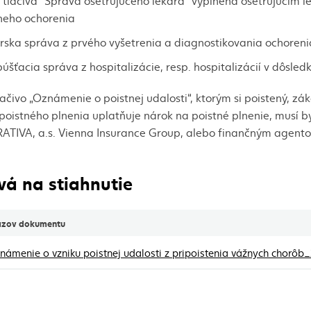
 tlačiva "Správa ošetrujúceho lekára" vyplnená ošetrujúcim
neho ochorenia
rska správa z prvého vyšetrenia a diagnostikovania ochoreni
úšťacia správa z hospitalizácie, resp. hospitalizácií v dôsled
ačivo „Oznámenie o poistnej udalosti“, ktorým si poistený, 
poistného plnenia uplatňuje nárok na poistné plnenie, musí
TIVA, a.s. Vienna Insurance Group, alebo finančným agentom 
vá na stiahnutie
zov dokumentu
na stiahnutie
námenie o vzniku poistnej udalosti z pripoistenia vážnych chor