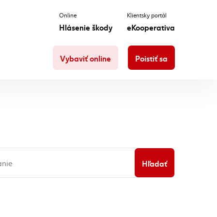
Online
Klientsky portál
Hlásenie škody
eKooperativa
Vybaviť online
Poistiť sa
Hľadať