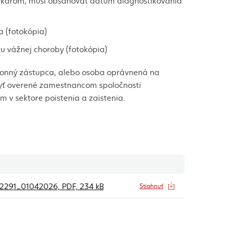
 lekárom, musí obsahovať dátum diagnostikovania
a (fotokópia)
ku vážnej choroby (fotokópia)
zákonný zástupca, alebo osoba oprávnená na
 byť overené zamestnancom spoločnosti
v sektore poistenia a zaistenia.
Akcie
(externý odkaz)
ôb_2291_01042026, PDF, 234 kB
Stiahnuť
(externý odkaz)