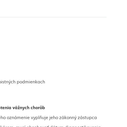
ka
poistných podmienkach
istenia vážnych chorôb
eného oznámenie vyplňuje jeho zákonný zástupca