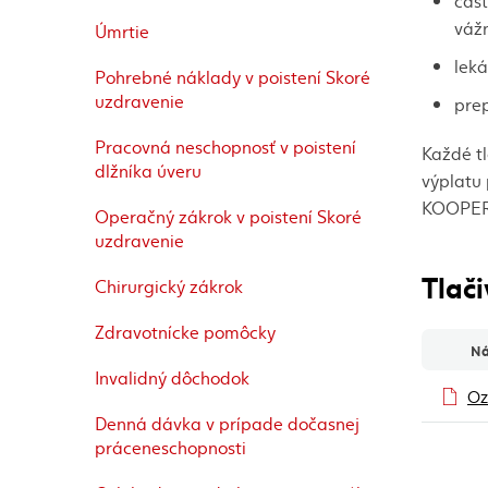
časť
váž
Úmrtie
leká
Pohrebné náklady v poistení Skoré
uzdravenie
prep
Pracovná neschopnosť v poistení
Každé tl
dlžníka úveru
výplatu 
KOOPERA
Operačný zákrok v poistení Skoré
uzdravenie
Tlači
Chirurgický zákrok
Zdravotnícke pomôcky
Ná
Invalidný dôchodok
Tlačivá 
Oz
Denná dávka v prípade dočasnej
práceneschopnosti