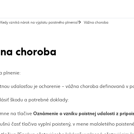
, aktuálna strán
Kedy vzniká nárok na výplatu poistného plnenia?
Vážna choroba
na choroba
a plnenie:
stnou udalosťou je ochorenie – vážna choroba definovaná v 
lásiť škodu a potrebné doklady:
Oznámenie o vzniku poistnej udalosti z pripo
omne na tlačive
lušnú časť tlačiva vyplní poistený, v mene maloletého poist