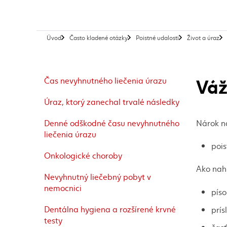
Úvod
Často kladené otázky
Poistné udalosti
Život a úraz
Váž
Čas nevyhnutného liečenia úrazu
Úraz, ktorý zanechal trvalé následky
Denné odškodné času nevyhnutného
Nárok n
liečenia úrazu
poi
Onkologické choroby
Ako nah
Nevyhnutný liečebný pobyt v
nemocnici
pís
Dentálna hygiena a rozšírené krvné
prís
testy