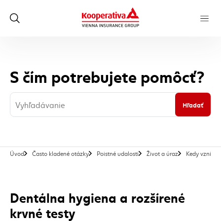
S čím potrebujete pomôcť?
Hľadať
Úvod
Často kladené otázky
Poistné udalosti
Život a úraz
Kedy vzniká 
Dentálna hygiena a rozšírené
krvné testy