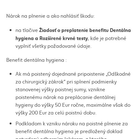
Nárok na plnenie a ako nahlásiť škodu:
Žiadosť o preplatenie benefitu Dentálna
na tlačive
hygiena a Rozšírené krvné testy
, kde je potrebné
vyplniť všetky požadované údaje.
Benefit dentálna hygiena :
Ak má poistený dojednané pripoistenie „Odškodné
za chirurgický zákrok“ pri splnení podmienky
stanovenej výšky poistnej sumy, vznikne
poistenému nárok na preplácanie dentálnej
hygieny do výšky 50 Eur ročne, maximálne však do
výšky 200 Eur za celú poistnú dobu.
Podkladom k vzniku nároku na poistné plnenie za
benefit dentálna hygiena je predložený doklad
potvrdený odborným lekárom, z ktorého