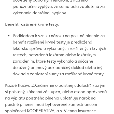
jednoznačne vyplýva, že suma bola zaplatená za
vykonanie dentálnej hygieny.
Benefit rozšírené krvné testy:
Podkladom k vzniku nároku na poistné plnenie za
benefit rozšírené krvné testy je predložená
lekárska správa o vykonaných rozšírených krvných
testoch, potvrdená lekárom alebo lekárskym
zariadením, ktoré testy vykonalo a súčasne
doložený príjmový pokladničný doklad alebo iný
doklad o zaplatení sumy za rozšírené krvné testy.
Každé tlačivo „Oznámenie o poistnej udalosti“, ktorým
si poistený, zákonný zástupca, alebo osoba oprávnená
na výplatu poistného plnenia uplatňuje nárok na
poistné plnenie, musí byť overené zamestnancom
spoločnosti KOOPERATIVA, a.s. Vienna Insurance